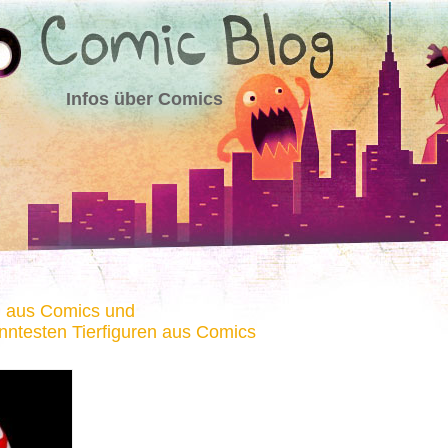
Infos über Comics
n aus Comics und
nntesten Tierfiguren aus Comics