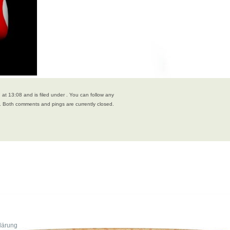
 at 13:08 and is filed under . You can follow any
 Both comments and pings are currently closed.
lärung