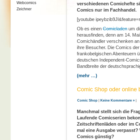
Webcomics
verschiedenen Comichefte sin
Zeichner
Comics nur im Fachhandel.
[youtube ipeybzib9JI&feature=r
Ob es einen
Comicladen
um die
herausfinden, denn am 14. Mai
Comichändler verschenken an
ihre Besucher. Die Comics der
frankobelgischen Abenteuern ü
deutschen Independent-Comics
Bandbreite der deutschsprachi
(mehr …)
Comic Shop oder online b
Comic Shop
|
Keine Kommentare »
|
Manchmal stellt sich die Fr
Laufende Comicserien bekom
Zeitschriftenläden oder im 
mal eine Ausgabe verpasst?
Comics günstig?