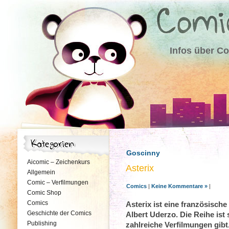
Infos über C
Goscinny
Aicomic – Zeichenkurs
Asterix
Allgemein
Comic – Verfilmungen
Comics
|
Keine Kommentare »
|
Comic Shop
Comics
Asterix ist eine französisc
Geschichte der Comics
Albert Uderzo. Die Reihe ist 
Publishing
zahlreiche Verfilmungen gibt