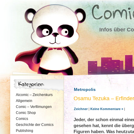
Infos über C
Metropolis
Aicomic – Zeichenkurs
Osamu Tezuka – Erfinde
Allgemein
Comic – Verfilmungen
Zeichner
|
Keine Kommentare »
|
Comic Shop
Comics
Jeder, der schon einmal ein
Geschichte der Comics
gesehen hat, kennt die überg
Publishing
Figuren haben. Was heutzutag