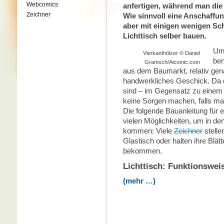
Webcomics
anfertigen, während man die 
Zeichner
Wie sinnvoll eine Anschaffun
aber mit einigen wenigen Sch
Lichttisch selber bauen.
Um 
Vierkanthölzer © Daniel
ben
Gramsch/Aicomic.com
aus dem Baumarkt, relativ ge
handwerkliches Geschick. Da die
sind – im Gegensatz zu einem 
keine Sorgen machen, falls ma
Die folgende Bauanleitung für e
vielen Möglichkeiten, um in de
kommen: Viele
Zeichner
stelle
Glastisch oder halten ihre Blät
bekommen.
Lichttisch: Funktionswei
(mehr …)