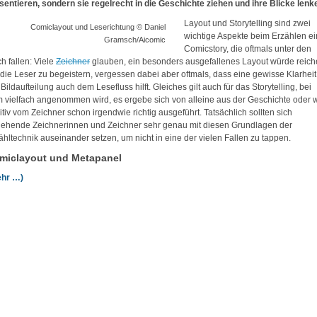
sentieren, sondern sie regelrecht in die Geschichte ziehen und ihre Blicke lenk
Layout und Storytelling sind zwei
Comiclayout und Leserichtung © Daniel
wichtige Aspekte beim Erzählen ei
Gramsch/Aicomic
Comicstory, die oftmals unter den
ch fallen: Viele
Zeichner
glauben, ein besonders ausgefallenes Layout würde reich
die Leser zu begeistern, vergessen dabei aber oftmals, dass eine gewisse Klarheit
 Bildaufteilung auch dem Lesefluss hilft. Gleiches gilt auch für das Storytelling, bei
 vielfach angenommen wird, es ergebe sich von alleine aus der Geschichte oder w
uitiv vom Zeichner schon irgendwie richtig ausgeführt. Tatsächlich sollten sich
ehende Zeichnerinnen und Zeichner sehr genau mit diesen Grundlagen der
ähltechnik auseinander setzen, um nicht in eine der vielen Fallen zu tappen.
miclayout und Metapanel
hr …)