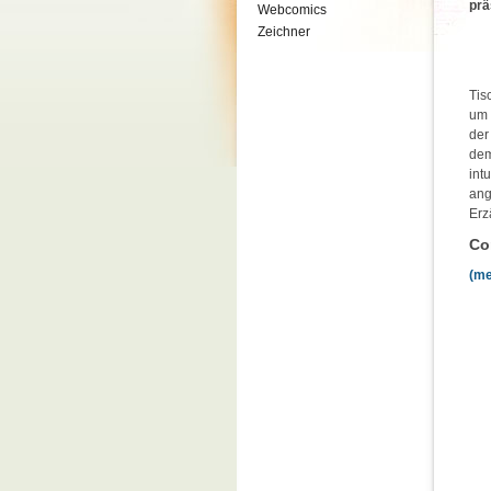
prä
Webcomics
Zeichner
Tis
um 
der
dem
int
ang
Erz
Co
(me