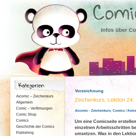
Infos über C
Vorzeichnung
Aicomic – Zeichenkurs
Zeichenkurs, Lektion 24: 
Allgemein
Comic – Verfilmungen
Aicomic - Zeichenkurs
,
Comics
|
Kein
Comic Shop
Comics
Um eine Comicseite erstelle
Geschichte der Comics
einzelnen Arbeitsschritten b
Publishing
umsetzen. Was in den Lekti